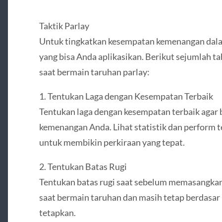
Taktik Parlay
Untuk tingkatkan kesempatan kemenangan dalam
yang bisa Anda aplikasikan. Berikut sejumlah t
saat bermain taruhan parlay:
1. Tentukan Laga dengan Kesempatan Terbaik
Tentukan laga dengan kesempatan terbaik agar
kemenangan Anda. Lihat statistik dan perform t
untuk membikin perkiraan yang tepat.
2. Tentukan Batas Rugi
Tentukan batas rugi saat sebelum memasangkan 
saat bermain taruhan dan masih tetap berdasar
tetapkan.