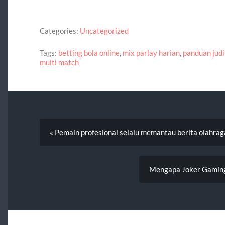
Categories:
Uncategorized
Tags:
betting bola online
,
mix parlay harian
,
panduan judi
multi match
« Pemain profesional selalu memantau berita olahrag
Mengapa Joker Gaming 