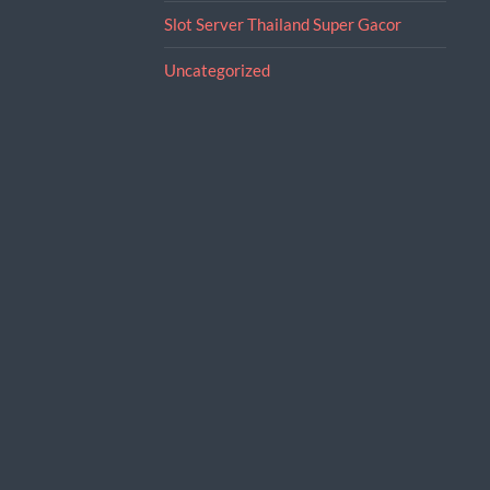
Slot Server Thailand Super Gacor
Uncategorized