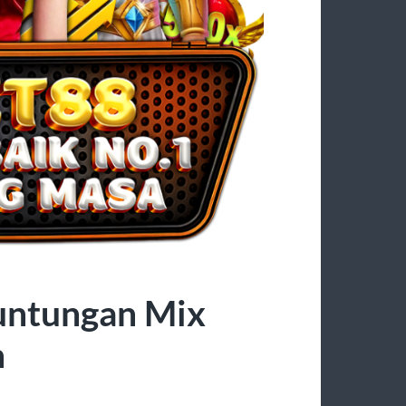
untungan Mix
h