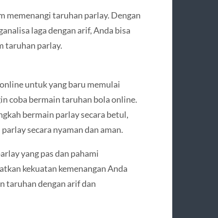
am memenangi taruhan parlay. Dengan
alisa laga dengan arif, Anda bisa
 taruhan parlay.
online untuk yang baru memulai
in coba bermain taruhan bola online.
ngkah bermain parlay secara betul,
 parlay secara nyaman dan aman.
parlay yang pas dan pahami
gkatkan kekuatan kemenangan Anda
in taruhan dengan arif dan