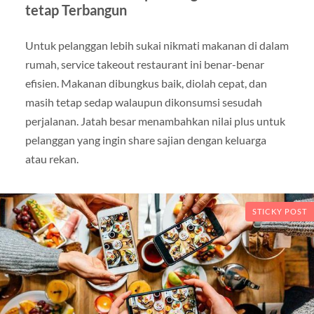
tetap Terbangun
Untuk pelanggan lebih sukai nikmati makanan di dalam
rumah, service takeout restaurant ini benar-benar
efisien. Makanan dibungkus baik, diolah cepat, dan
masih tetap sedap walaupun dikonsumsi sesudah
perjalanan. Jatah besar menambahkan nilai plus untuk
pelanggan yang ingin share sajian dengan keluarga
atau rekan.
STICKY POST