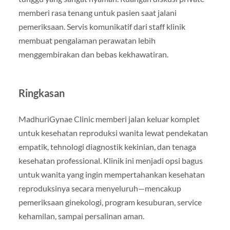
memberi rasa tenang untuk pasien saat jalani
pemeriksaan. Servis komunikatif dari staff klinik
membuat pengalaman perawatan lebih
menggembirakan dan bebas kekhawatiran.
Ringkasan
MadhuriGynae Clinic memberi jalan keluar komplet
untuk kesehatan reproduksi wanita lewat pendekatan
empatik, tehnologi diagnostik kekinian, dan tenaga
kesehatan professional. Klinik ini menjadi opsi bagus
untuk wanita yang ingin mempertahankan kesehatan
reproduksinya secara menyeluruh—mencakup
pemeriksaan ginekologi, program kesuburan, service
kehamilan, sampai persalinan aman.