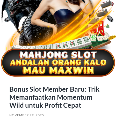
Bonus Slot Member Baru: Trik
Memanfaatkan Momentum
Wild untuk Profit Cepat
NOVEMBER 29, 2025