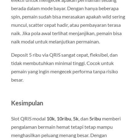
berada dalam mode bayar. Dengan hanya beberapa
spin, pemain sudah bisa merasakan apakah wild sering
muncul, scatter cepat hadir, atau pembayaran terasa
naik. Jika pola awal terlihat menjanjikan, pemain bisa
naik modal untuk melanjutkan permainan.
Deposit 5 ribu via QRIS sangat cepat, fleksibel, dan
tidak membutuhkan minimal tinggi. Cocok untuk
pemain yang ingin mengecek performa tanpa risiko
besar.
Kesimpulan
Slot QRIS modal
10k
,
10ribu
,
5k
, dan
5ribu
memberi
pengalaman bermain hemat tetapi tetap mampu
menghasilkan peluang menang besar. Dengan