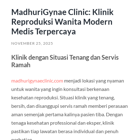
MadhuriGynae Clinic: Klinik
Reproduksi Wanita Modern
Medis Terpercaya
NOVEMBER 25, 2025
Klinik dengan Situasi Tenang dan Servis
Ramah
madhurigynaeclinic.com
menjadi lokasi yang nyaman
untuk wanita yang ingin konsultasi berkenaan
kesehatan reproduksi. Situasi klinik yang tenang,
bersih, dan disanggupi servis ramah memberi perasaan
aman semenjak pertama kalinya pasien tiba. Dengan
tenaga kesehatan professional dan eksper, klinik
pastikan tiap lawatan berasa individual dan penuh
perhatian.