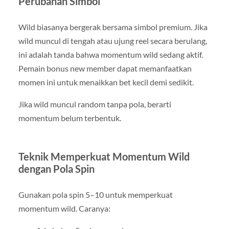
Perubahan Simbol
Wild biasanya bergerak bersama simbol premium. Jika
wild muncul di tengah atau ujung reel secara berulang,
ini adalah tanda bahwa momentum wild sedang aktif.
Pemain bonus new member dapat memanfaatkan
momen ini untuk menaikkan bet kecil demi sedikit.
Jika wild muncul random tanpa pola, berarti
momentum belum terbentuk.
Teknik Memperkuat Momentum Wild
dengan Pola Spin
Gunakan pola spin 5–10 untuk memperkuat
momentum wild. Caranya: