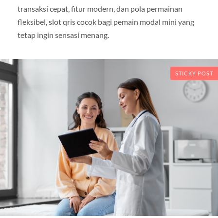
transaksi cepat, fitur modern, dan pola permainan
fleksibel, slot qris cocok bagi pemain modal mini yang
tetap ingin sensasi menang.
STICKY POST