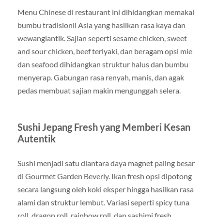
Menu Chinese di restaurant ini dihidangkan memakai
bumbu tradisionil Asia yang hasilkan rasa kaya dan
wewangiantik. Sajian seperti sesame chicken, sweet
and sour chicken, beef teriyaki, dan beragam opsi mie
dan seafood dihidangkan struktur halus dan bumbu
menyerap. Gabungan rasa renyah, manis, dan agak
pedas membuat sajian makin mengunggah selera.
Sushi Jepang Fresh yang Memberi Kesan
Autentik
Sushi menjadi satu diantara daya magnet paling besar
di Gourmet Garden Beverly. Ikan fresh opsi dipotong
secara langsung oleh koki eksper hingga hasilkan rasa
alami dan struktur lembut. Variasi seperti spicy tuna
roll, dragon roll, rainbow roll, dan sashimi fresh