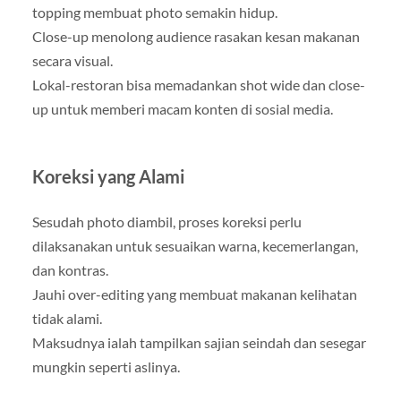
topping membuat photo semakin hidup.
Close-up menolong audience rasakan kesan makanan
secara visual.
Lokal-restoran bisa memadankan shot wide dan close-
up untuk memberi macam konten di sosial media.
Koreksi yang Alami
Sesudah photo diambil, proses koreksi perlu
dilaksanakan untuk sesuaikan warna, kecemerlangan,
dan kontras.
Jauhi over-editing yang membuat makanan kelihatan
tidak alami.
Maksudnya ialah tampilkan sajian seindah dan sesegar
mungkin seperti aslinya.