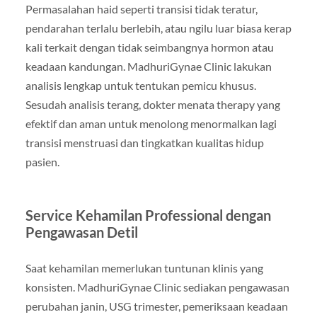
Permasalahan haid seperti transisi tidak teratur,
pendarahan terlalu berlebih, atau ngilu luar biasa kerap
kali terkait dengan tidak seimbangnya hormon atau
keadaan kandungan. MadhuriGynae Clinic lakukan
analisis lengkap untuk tentukan pemicu khusus.
Sesudah analisis terang, dokter menata therapy yang
efektif dan aman untuk menolong menormalkan lagi
transisi menstruasi dan tingkatkan kualitas hidup
pasien.
Service Kehamilan Professional dengan
Pengawasan Detil
Saat kehamilan memerlukan tuntunan klinis yang
konsisten. MadhuriGynae Clinic sediakan pengawasan
perubahan janin, USG trimester, pemeriksaan keadaan