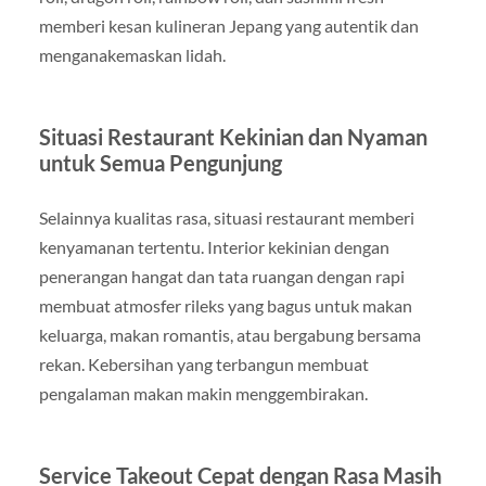
memberi kesan kulineran Jepang yang autentik dan
menganakemaskan lidah.
Situasi Restaurant Kekinian dan Nyaman
untuk Semua Pengunjung
Selainnya kualitas rasa, situasi restaurant memberi
kenyamanan tertentu. Interior kekinian dengan
penerangan hangat dan tata ruangan dengan rapi
membuat atmosfer rileks yang bagus untuk makan
keluarga, makan romantis, atau bergabung bersama
rekan. Kebersihan yang terbangun membuat
pengalaman makan makin menggembirakan.
Service Takeout Cepat dengan Rasa Masih