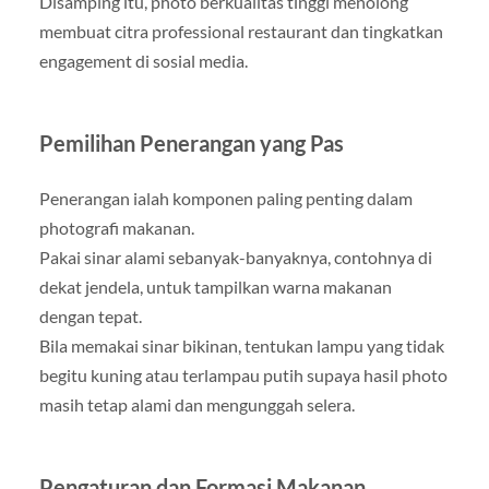
Disamping itu, photo berkualitas tinggi menolong
membuat citra professional restaurant dan tingkatkan
engagement di sosial media.
Pemilihan Penerangan yang Pas
Penerangan ialah komponen paling penting dalam
photografi makanan.
Pakai sinar alami sebanyak-banyaknya, contohnya di
dekat jendela, untuk tampilkan warna makanan
dengan tepat.
Bila memakai sinar bikinan, tentukan lampu yang tidak
begitu kuning atau terlampau putih supaya hasil photo
masih tetap alami dan mengunggah selera.
Pengaturan dan Formasi Makanan