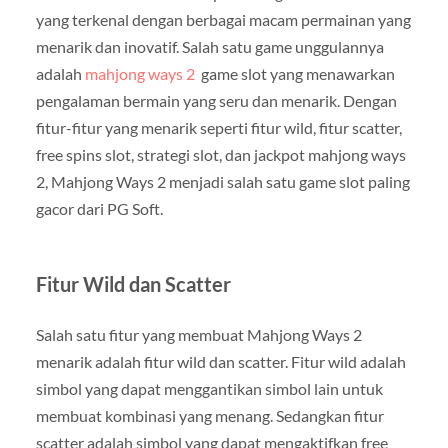
yang terkenal dengan berbagai macam permainan yang
menarik dan inovatif. Salah satu game unggulannya
adalah
mahjong ways 2
game slot yang menawarkan
pengalaman bermain yang seru dan menarik. Dengan
fitur-fitur yang menarik seperti fitur wild, fitur scatter,
free spins slot, strategi slot, dan jackpot mahjong ways
2, Mahjong Ways 2 menjadi salah satu game slot paling
gacor dari PG Soft.
Fitur Wild dan Scatter
Salah satu fitur yang membuat Mahjong Ways 2
menarik adalah fitur wild dan scatter. Fitur wild adalah
simbol yang dapat menggantikan simbol lain untuk
membuat kombinasi yang menang. Sedangkan fitur
scatter adalah simbol yang dapat mengaktifkan free