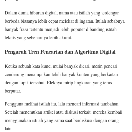
Dalam dunia hiburan digital, nama atau istilah yang terdengar
berbeda biasanya lebih cepat melekat di ingatan. Itulah sebabnya
banyak frasa tertentu menjadi lebih populer dibanding istilah
teknis yang sebenarnya lebih akurat.
Pengaruh Tren Pencarian dan Algoritma Digital
Ketika sebuah kata kunci mulai banyak dicari, mesin pencari
cenderung menampilkan lebih banyak konten yang berkaitan
dengan topik tersebut. Efeknya mirip lingkaran yang terus
berputar.
Pengguna melihat istilah itu, lalu mencari informasi tambahan.
Setelah menemukan artikel atau diskusi terkait, mereka kembali
menggunakan istilah yang sama saat berdiskusi dengan orang
lain.