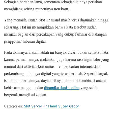
Sebagian bertahan lama, sementara sebagian lainnya perlahan
menghilang seiring munculnya tren baru.
Yang menarik, istilah Slot Thailand masih terus digunakan hingga
sekarang. Hal ini menunjukkan bahwa kata tersebut sudah
menjadi bagian dari percakapan yang cukup familiar di kalangan
penggemar hiburan digital.
Pada akhirnya, alasan istilah ini banyak dicari bukan semata-mata
karena permainannya, melainkan juga karena rasa ingin tahu yang
muncul dari aktivitas komunitas, tren pencarian internet, dan
perkembangan budaya digital yang terus berubah. Seperti banyak
istilah populer lainnya, daya tariknya lahir dari kombinasi antara
kebiasaan pengguna dan
dinamika dunia online
yang selalu
bergerak mengikuti zaman.
Categories:
Slot Server Thailand Super Gacor