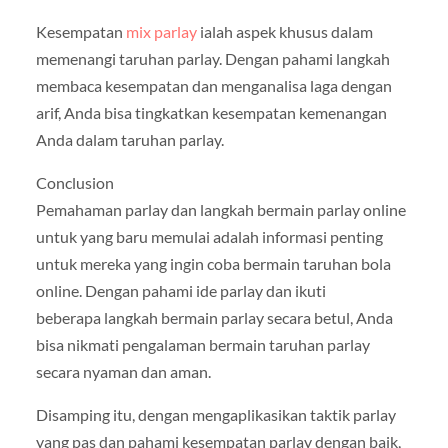
Kesempatan
mix parlay
ialah aspek khusus dalam
memenangi taruhan parlay. Dengan pahami langkah
membaca kesempatan dan menganalisa laga dengan
arif, Anda bisa tingkatkan kesempatan kemenangan
Anda dalam taruhan parlay.
Conclusion
Pemahaman parlay dan langkah bermain parlay online
untuk yang baru memulai adalah informasi penting
untuk mereka yang ingin coba bermain taruhan bola
online. Dengan pahami ide parlay dan ikuti
beberapa langkah bermain parlay secara betul, Anda
bisa nikmati pengalaman bermain taruhan parlay
secara nyaman dan aman.
Disamping itu, dengan mengaplikasikan taktik parlay
yang pas dan pahami kesempatan parlay dengan baik,