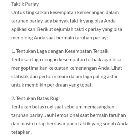
Taktik Parlay
Untuk tingkatkan kesempatan kemenangan dalam
taruhan parlay, ada banyak taktik yang bisa Anda
aplikasikan. Berikut sejumlah taktik parlay yang bisa
menolong Anda saat bermain taruhan parlay:
1. Tentukan Laga dengan Kesempatan Terbaik
Tentukan laga dengan kesempatan terbaik agar bisa
mengoptimalkan kekuatan kemenangan Anda. Lihat
statistik dan perform team dalam laga paling akhir
untuk membikin perkiraan yang tepat.
2. Tentukan Batas Rugi
Tentukan batas rugi saat sebelum memasangkan
taruhan parlay. Jauhi emosional saat bermain taruhan
dan masih tetap berdasar pada taktik yang sudah Anda
tetapkan.