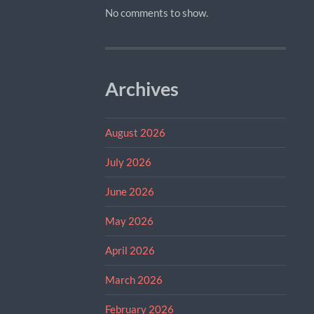
No comments to show.
Archives
August 2026
July 2026
June 2026
May 2026
April 2026
March 2026
February 2026