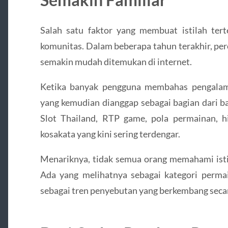
Salah satu faktor yang membuat istilah tert
komunitas. Dalam beberapa tahun terakhir, pe
semakin mudah ditemukan di internet.
Ketika banyak pengguna membahas pengalama
yang kemudian dianggap sebagai bagian dari ba
Slot Thailand, RTP game, pola permainan, hi
kosakata yang kini sering terdengar.
Menariknya, tidak semua orang memahami isti
Ada yang melihatnya sebagai kategori perm
sebagai tren penyebutan yang berkembang secar