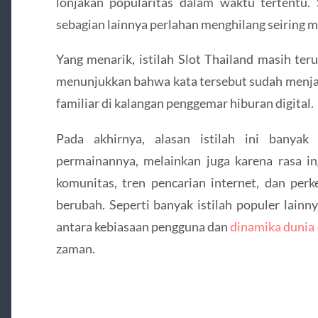
lonjakan popularitas dalam waktu tertentu.
sebagian lainnya perlahan menghilang seiring m
Yang menarik, istilah Slot Thailand masih ter
menunjukkan bahwa kata tersebut sudah menjad
familiar di kalangan penggemar hiburan digital.
Pada akhirnya, alasan istilah ini banyak
permainannya, melainkan juga karena rasa in
komunitas, tren pencarian internet, dan per
berubah. Seperti banyak istilah populer lainny
antara kebiasaan pengguna dan
dinamika dunia 
zaman.