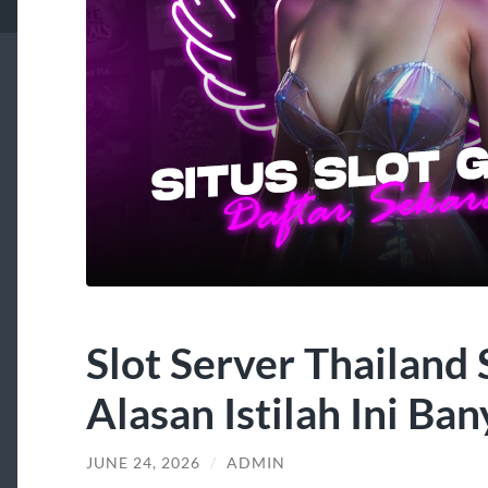
Slot Server Thailand
Alasan Istilah Ini Ba
JUNE 24, 2026
/
ADMIN