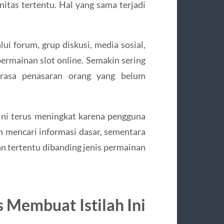
nitas tertentu. Hal yang sama terjadi
ui forum, grup diskusi, media sosial,
rmainan slot online. Semakin sering
 rasa penasaran orang yang belum
 ini terus meningkat karena pengguna
n mencari informasi dasar, sementara
n tertentu dibanding jenis permainan
Membuat Istilah Ini