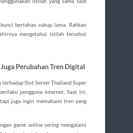
 menggunakan istilah yang sama saat
 kunci bertahan cukup lama. Bahkan
hirnya mengetahui istilah tersebut
 Juga Perubahan Tren Digital
n terhadap Slot Server Thailand Super
ilaku pengguna internet. Saat ini,
etapi juga ingin memahami tren yang
dengan game online sering mengalami