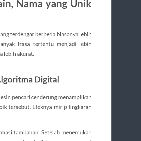
ain, Nama yang Unik
 yang terdengar berbeda biasanya lebih
anyak frasa tertentu menjadi lebih
a lebih akurat.
lgoritma Digital
 mesin pencari cenderung menampilkan
ik tersebut. Efeknya mirip lingkaran
nformasi tambahan. Setelah menemukan