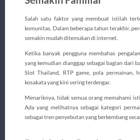
Salah satu faktor yang membuat istilah tert
komunitas. Dalam beberapa tahun terakhir, pe
semakin mudah ditemukan di internet.
Ketika banyak pengguna membahas pengalama
yang kemudian dianggap sebagai bagian dari ba
Slot Thailand, RTP game, pola permainan, hi
kosakata yang kini sering terdengar.
Menariknya, tidak semua orang memahami isti
Ada yang melihatnya sebagai kategori perm
sebagai tren penyebutan yang berkembang secar