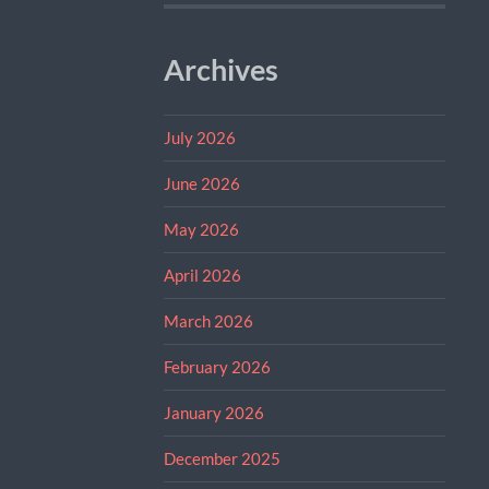
Archives
July 2026
June 2026
May 2026
April 2026
March 2026
February 2026
January 2026
December 2025