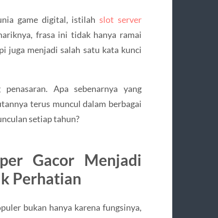
ia game digital, istilah
slot server
riknya, frasa ini tidak hanya ramai
pi juga menjadi salah satu kata kunci
 penasaran. Apa sebenarnya yang
utannya terus muncul dalam berbagai
unculan setiap tahun?
uper Gacor Menjadi
k Perhatian
populer bukan hanya karena fungsinya,