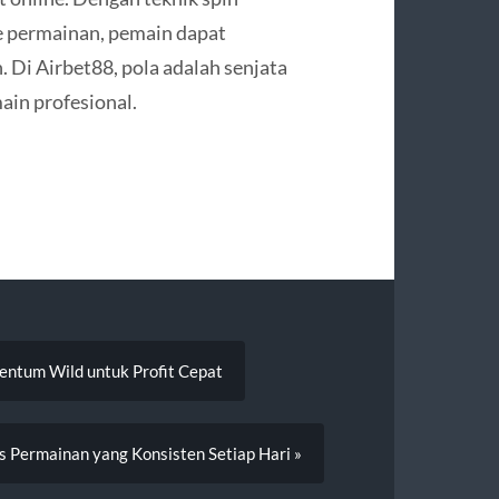
me permainan, pemain dapat
 Di Airbet88, pola adalah senjata
in profesional.
ntum Wild untuk Profit Cepat
 Permainan yang Konsisten Setiap Hari »