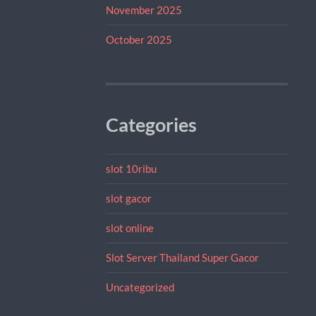
November 2025
October 2025
Categories
slot 10ribu
slot gacor
slot online
Slot Server Thailand Super Gacor
Uncategorized