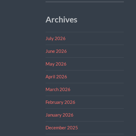
Archives
July 2026
June 2026
May 2026
April 2026
March 2026
February 2026
January 2026
December 2025