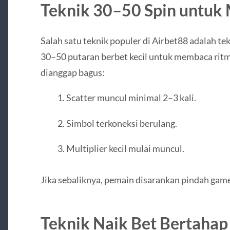
Teknik 30–50 Spin untuk
Salah satu teknik populer di Airbet88 adalah t
30–50 putaran berbet kecil untuk membaca ritme
dianggap bagus:
Scatter muncul minimal 2–3 kali.
Simbol terkoneksi berulang.
Multiplier kecil mulai muncul.
Jika sebaliknya, pemain disarankan pindah gam
Teknik Naik Bet Bertahap