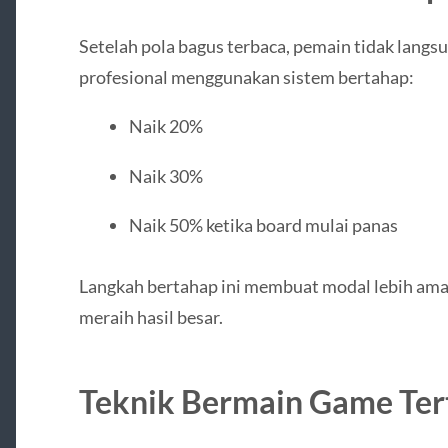
Setelah pola bagus terbaca, pemain tidak langs
profesional menggunakan sistem bertahap:
Naik 20%
Naik 30%
Naik 50% ketika board mulai panas
Langkah bertahap ini membuat modal lebih am
meraih hasil besar.
Teknik Bermain Game Ter