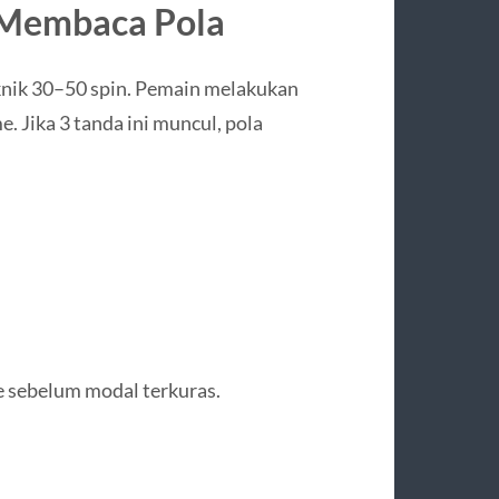
 Membaca Pola
eknik 30–50 spin. Pemain melakukan
. Jika 3 tanda ini muncul, pola
e sebelum modal terkuras.