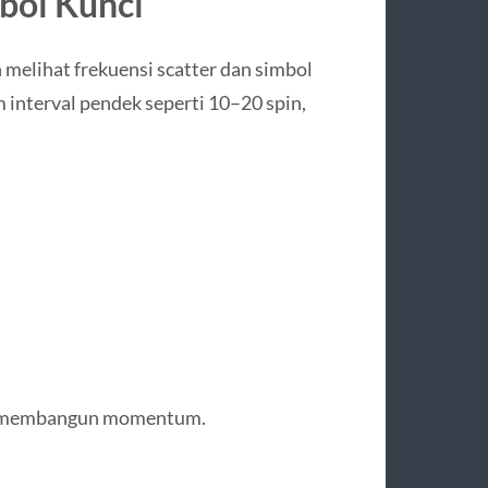
bol Kunci
elihat frekuensi scatter dan simbol
m interval pendek seperti 10–20 spin,
ai membangun momentum.