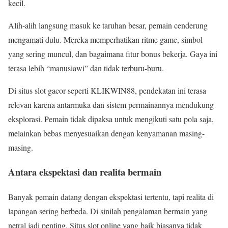
kecil.
Alih-alih langsung masuk ke taruhan besar, pemain cenderung
mengamati dulu. Mereka memperhatikan ritme game, simbol
yang sering muncul, dan bagaimana fitur bonus bekerja. Gaya ini
terasa lebih “manusiawi” dan tidak terburu-buru.
Di situs slot gacor seperti KLIKWIN88, pendekatan ini terasa
relevan karena antarmuka dan sistem permainannya mendukung
eksplorasi. Pemain tidak dipaksa untuk mengikuti satu pola saja,
melainkan bebas menyesuaikan dengan kenyamanan masing-
masing.
Antara ekspektasi dan realita bermain
Banyak pemain datang dengan ekspektasi tertentu, tapi realita di
lapangan sering berbeda. Di sinilah pengalaman bermain yang
netral jadi penting. Situs slot online yang baik biasanya tidak