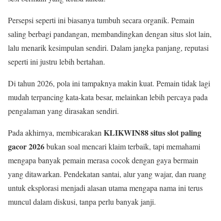
Persepsi seperti ini biasanya tumbuh secara organik. Pemain
saling berbagi pandangan, membandingkan dengan situs slot lain,
lalu menarik kesimpulan sendiri. Dalam jangka panjang, reputasi
seperti ini justru lebih bertahan.
Di tahun 2026, pola ini tampaknya makin kuat. Pemain tidak lagi
mudah terpancing kata-kata besar, melainkan lebih percaya pada
pengalaman yang dirasakan sendiri.
KLIKWIN88 situs slot paling
Pada akhirnya, membicarakan
gacor 2026
bukan soal mencari klaim terbaik, tapi memahami
mengapa banyak pemain merasa cocok dengan gaya bermain
yang ditawarkan. Pendekatan santai, alur yang wajar, dan ruang
untuk eksplorasi menjadi alasan utama mengapa nama ini terus
muncul dalam diskusi, tanpa perlu banyak janji.