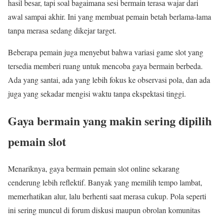
hasil besar, tapi soal bagaimana sesi bermain terasa wajar dari
awal sampai akhir. Ini yang membuat pemain betah berlama-lama
tanpa merasa sedang dikejar target.
Beberapa pemain juga menyebut bahwa variasi game slot yang
tersedia memberi ruang untuk mencoba gaya bermain berbeda.
Ada yang santai, ada yang lebih fokus ke observasi pola, dan ada
juga yang sekadar mengisi waktu tanpa ekspektasi tinggi.
Gaya bermain yang makin sering dipilih
pemain slot
Menariknya, gaya bermain pemain slot online sekarang
cenderung lebih reflektif. Banyak yang memilih tempo lambat,
memerhatikan alur, lalu berhenti saat merasa cukup. Pola seperti
ini sering muncul di forum diskusi maupun obrolan komunitas