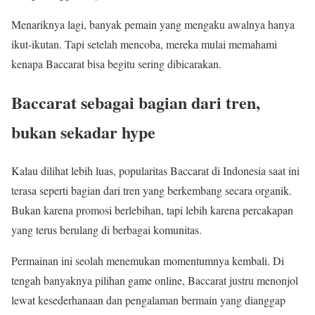
Menariknya lagi, banyak pemain yang mengaku awalnya hanya
ikut-ikutan. Tapi setelah mencoba, mereka mulai memahami
kenapa Baccarat bisa begitu sering dibicarakan.
Baccarat sebagai bagian dari tren,
bukan sekadar hype
Kalau dilihat lebih luas, popularitas Baccarat di Indonesia saat ini
terasa seperti bagian dari tren yang berkembang secara organik.
Bukan karena promosi berlebihan, tapi lebih karena percakapan
yang terus berulang di berbagai komunitas.
Permainan ini seolah menemukan momentumnya kembali. Di
tengah banyaknya pilihan game online, Baccarat justru menonjol
lewat kesederhanaan dan pengalaman bermain yang dianggap