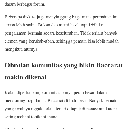
dalam berbagai forum.
Beberapa diskusi juga menyinggung bagaimana permainan ini
terasa lebih stabil. Bukan dalam arti hasil, tapi lebih ke
pengalaman bermain secara keseluruhan. Tidak terlalu banyak
elemen yang berubah-ubah, sehingga pemain bisa lebih mudah
mengikuti alurnya.
Obrolan komunitas yang bikin Baccarat
makin dikenal
Kalau diperhatikan, komunitas punya peran besar dalam
mendorong popularitas Baccarat di Indonesia. Banyak pemain
yang awalnya nggak terlalu tertarik, tapi jadi penasaran karena
sering melihat topik ini muncul.