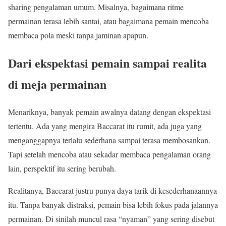
sharing pengalaman umum. Misalnya, bagaimana ritme
permainan terasa lebih santai, atau bagaimana pemain mencoba
membaca pola meski tanpa jaminan apapun.
Dari ekspektasi pemain sampai realita
di meja permainan
Menariknya, banyak pemain awalnya datang dengan ekspektasi
tertentu. Ada yang mengira Baccarat itu rumit, ada juga yang
menganggapnya terlalu sederhana sampai terasa membosankan.
Tapi setelah mencoba atau sekadar membaca pengalaman orang
lain, perspektif itu sering berubah.
Realitanya, Baccarat justru punya daya tarik di kesederhanaannya
itu. Tanpa banyak distraksi, pemain bisa lebih fokus pada jalannya
permainan. Di sinilah muncul rasa “nyaman” yang sering disebut