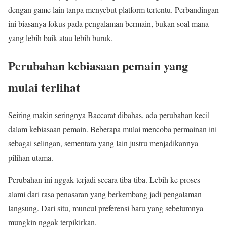
dengan game lain tanpa menyebut platform tertentu. Perbandingan
ini biasanya fokus pada pengalaman bermain, bukan soal mana
yang lebih baik atau lebih buruk.
Perubahan kebiasaan pemain yang
mulai terlihat
Seiring makin seringnya Baccarat dibahas, ada perubahan kecil
dalam kebiasaan pemain. Beberapa mulai mencoba permainan ini
sebagai selingan, sementara yang lain justru menjadikannya
pilihan utama.
Perubahan ini nggak terjadi secara tiba-tiba. Lebih ke proses
alami dari rasa penasaran yang berkembang jadi pengalaman
langsung. Dari situ, muncul preferensi baru yang sebelumnya
mungkin nggak terpikirkan.