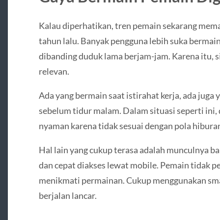
Kalau diperhatikan, tren pemain sekarang mem
tahun lalu. Banyak pengguna lebih suka bermai
dibanding duduk lama berjam-jam. Karena itu, si
relevan.
Ada yang bermain saat istirahat kerja, ada ju
sebelum tidur malam. Dalam situasi seperti ini,
nyaman karena tidak sesuai dengan pola hiburan
Hal lain yang cukup terasa adalah munculnya b
dan cepat diakses lewat mobile. Pemain tidak p
menikmati permainan. Cukup menggunakan smar
berjalan lancar.