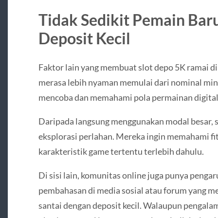
Tidak Sedikit Pemain Bar
Deposit Kecil
Faktor lain yang membuat slot depo 5K ramai d
merasa lebih nyaman memulai dari nominal min
mencoba dan memahami pola permainan digital
Daripada langsung menggunakan modal besar, s
eksplorasi perlahan. Mereka ingin memahami fit
karakteristik game tertentu terlebih dahulu.
Di sisi lain, komunitas online juga punya pengar
pembahasan di media sosial atau forum yang 
santai dengan deposit kecil. Walaupun pengala