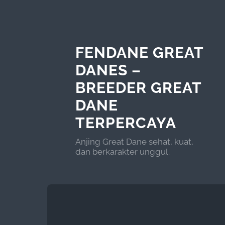
FENDANE GREAT
DANES –
BREEDER GREAT
DANE
TERPERCAYA
Anjing Great Dane sehat, kuat,
dan berkarakter unggul.