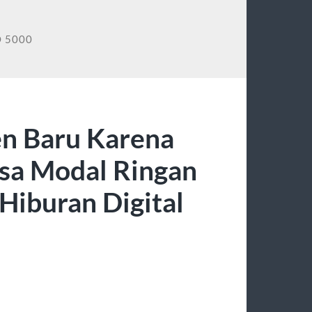
O 5000
en Baru Karena
sa Modal Ringan
Hiburan Digital