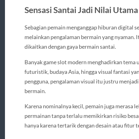
Sensasi Santai Jadi Nilai Utama
Sebagian pemain menganggap hiburan digital sek
melainkan pengalaman bermain yang nyaman. Itu
dikaitkan dengan gaya bermain santai.
Banyak game slot modern menghadirkan tema un
futuristik, budaya Asia, hingga visual fantasi y
pengguna, pengalaman visual itu justru menjad
bermain.
Karena nominalnya kecil, pemain juga merasa le
permainan tanpa terlalu memikirkan risiko bes
hanya karena tertarik dengan desain atau fitur t