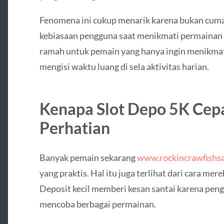
Fenomena ini cukup menarik karena bukan cuma 
kebiasaan pengguna saat menikmati permainan o
ramah untuk pemain yang hanya ingin menikmati 
mengisi waktu luang di sela aktivitas harian.
Kenapa Slot Depo 5K Cep
Perhatian
Banyak pemain sekarang
www.rockincrawfishs
yang praktis. Hal itu juga terlihat dari cara mer
Deposit kecil memberi kesan santai karena peng
mencoba berbagai permainan.