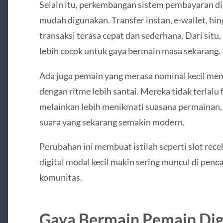
Selain itu, perkembangan sistem pembayaran di
mudah digunakan. Transfer instan, e-wallet, 
transaksi terasa cepat dan sederhana. Dari situ
lebih cocok untuk gaya bermain masa sekarang.
Ada juga pemain yang merasa nominal kecil m
dengan ritme lebih santai. Mereka tidak terlalu 
melainkan lebih menikmati suasana permainan, 
suara yang sekarang semakin modern.
Perubahan ini membuat istilah seperti slot rece
digital modal kecil makin sering muncul di pen
komunitas.
Gaya Bermain Pemain Dig