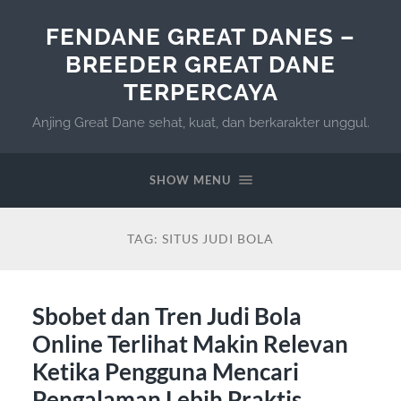
FENDANE GREAT DANES –
BREEDER GREAT DANE
TERPERCAYA
Anjing Great Dane sehat, kuat, dan berkarakter unggul.
SHOW MENU
TAG:
SITUS JUDI BOLA
Sbobet dan Tren Judi Bola
Online Terlihat Makin Relevan
Ketika Pengguna Mencari
Pengalaman Lebih Praktis