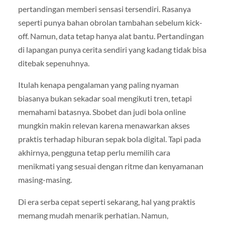
pertandingan memberi sensasi tersendiri. Rasanya
seperti punya bahan obrolan tambahan sebelum kick-
off. Namun, data tetap hanya alat bantu. Pertandingan
di lapangan punya cerita sendiri yang kadang tidak bisa
ditebak sepenuhnya.
Itulah kenapa pengalaman yang paling nyaman
biasanya bukan sekadar soal mengikuti tren, tetapi
memahami batasnya. Sbobet dan judi bola online
mungkin makin relevan karena menawarkan akses
praktis terhadap hiburan sepak bola digital. Tapi pada
akhirnya, pengguna tetap perlu memilih cara
menikmati yang sesuai dengan ritme dan kenyamanan
masing-masing.
Di era serba cepat seperti sekarang, hal yang praktis
memang mudah menarik perhatian. Namun,