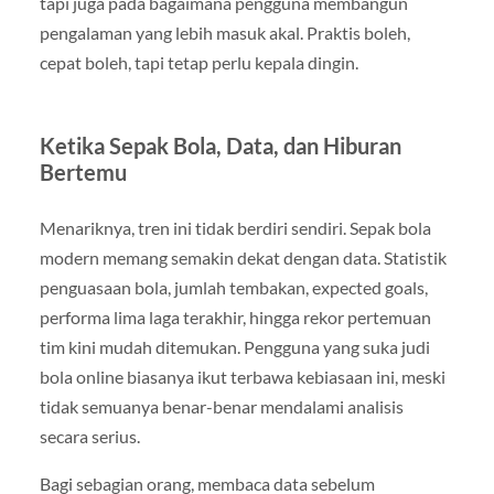
tapi juga pada bagaimana pengguna membangun
pengalaman yang lebih masuk akal. Praktis boleh,
cepat boleh, tapi tetap perlu kepala dingin.
Ketika Sepak Bola, Data, dan Hiburan
Bertemu
Menariknya, tren ini tidak berdiri sendiri. Sepak bola
modern memang semakin dekat dengan data. Statistik
penguasaan bola, jumlah tembakan, expected goals,
performa lima laga terakhir, hingga rekor pertemuan
tim kini mudah ditemukan. Pengguna yang suka judi
bola online biasanya ikut terbawa kebiasaan ini, meski
tidak semuanya benar-benar mendalami analisis
secara serius.
Bagi sebagian orang, membaca data sebelum