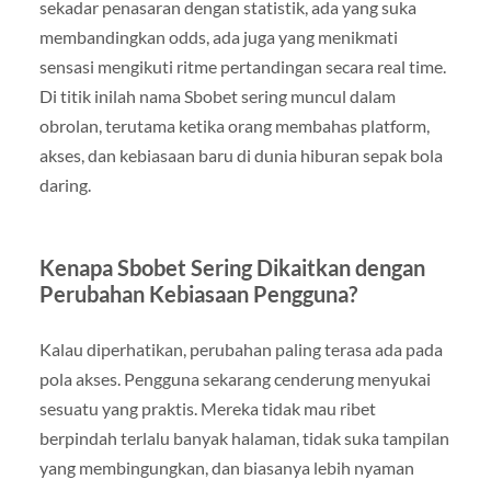
sekadar penasaran dengan statistik, ada yang suka
membandingkan odds, ada juga yang menikmati
sensasi mengikuti ritme pertandingan secara real time.
Di titik inilah nama Sbobet sering muncul dalam
obrolan, terutama ketika orang membahas platform,
akses, dan kebiasaan baru di dunia hiburan sepak bola
daring.
Kenapa Sbobet Sering Dikaitkan dengan
Perubahan Kebiasaan Pengguna?
Kalau diperhatikan, perubahan paling terasa ada pada
pola akses. Pengguna sekarang cenderung menyukai
sesuatu yang praktis. Mereka tidak mau ribet
berpindah terlalu banyak halaman, tidak suka tampilan
yang membingungkan, dan biasanya lebih nyaman