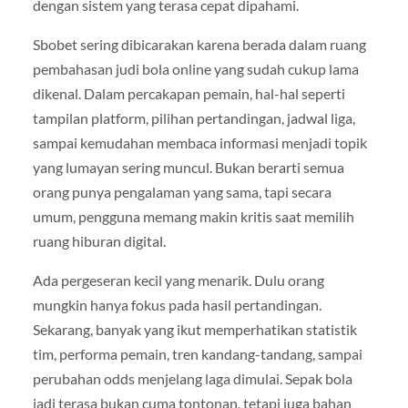
dengan sistem yang terasa cepat dipahami.
Sbobet sering dibicarakan karena berada dalam ruang
pembahasan judi bola online yang sudah cukup lama
dikenal. Dalam percakapan pemain, hal-hal seperti
tampilan platform, pilihan pertandingan, jadwal liga,
sampai kemudahan membaca informasi menjadi topik
yang lumayan sering muncul. Bukan berarti semua
orang punya pengalaman yang sama, tapi secara
umum, pengguna memang makin kritis saat memilih
ruang hiburan digital.
Ada pergeseran kecil yang menarik. Dulu orang
mungkin hanya fokus pada hasil pertandingan.
Sekarang, banyak yang ikut memperhatikan statistik
tim, performa pemain, tren kandang-tandang, sampai
perubahan odds menjelang laga dimulai. Sepak bola
jadi terasa bukan cuma tontonan, tetapi juga bahan