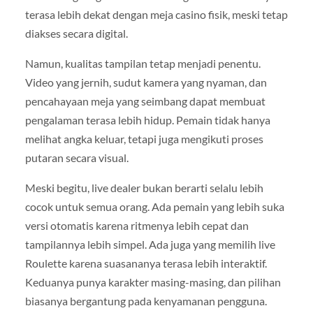
terasa lebih dekat dengan meja casino fisik, meski tetap
diakses secara digital.
Namun, kualitas tampilan tetap menjadi penentu.
Video yang jernih, sudut kamera yang nyaman, dan
pencahayaan meja yang seimbang dapat membuat
pengalaman terasa lebih hidup. Pemain tidak hanya
melihat angka keluar, tetapi juga mengikuti proses
putaran secara visual.
Meski begitu, live dealer bukan berarti selalu lebih
cocok untuk semua orang. Ada pemain yang lebih suka
versi otomatis karena ritmenya lebih cepat dan
tampilannya lebih simpel. Ada juga yang memilih live
Roulette karena suasananya terasa lebih interaktif.
Keduanya punya karakter masing-masing, dan pilihan
biasanya bergantung pada kenyamanan pengguna.