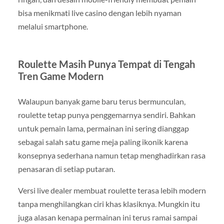
bisa menikmati live casino dengan lebih nyaman
melalui smartphone.
Roulette Masih Punya Tempat di Tengah
Tren Game Modern
Walaupun banyak game baru terus bermunculan,
roulette tetap punya penggemarnya sendiri. Bahkan
untuk pemain lama, permainan ini sering dianggap
sebagai salah satu game meja paling ikonik karena
konsepnya sederhana namun tetap menghadirkan rasa
penasaran di setiap putaran.
Versi live dealer membuat roulette terasa lebih modern
tanpa menghilangkan ciri khas klasiknya. Mungkin itu
juga alasan kenapa permainan ini terus ramai sampai