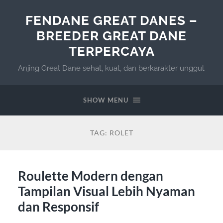
FENDANE GREAT DANES –
BREEDER GREAT DANE
TERPERCAYA
Anjing Great Dane sehat, kuat, dan berkarakter unggul.
SHOW MENU
TAG:
ROLET
Roulette Modern dengan
Tampilan Visual Lebih Nyaman
dan Responsif