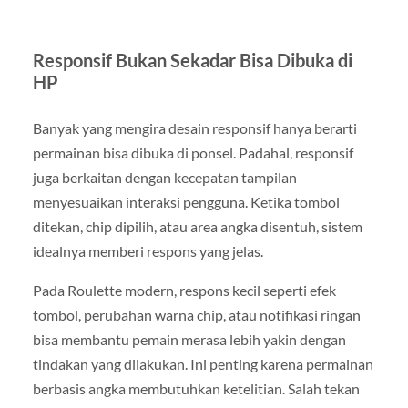
Responsif Bukan Sekadar Bisa Dibuka di
HP
Banyak yang mengira desain responsif hanya berarti
permainan bisa dibuka di ponsel. Padahal, responsif
juga berkaitan dengan kecepatan tampilan
menyesuaikan interaksi pengguna. Ketika tombol
ditekan, chip dipilih, atau area angka disentuh, sistem
idealnya memberi respons yang jelas.
Pada Roulette modern, respons kecil seperti efek
tombol, perubahan warna chip, atau notifikasi ringan
bisa membantu pemain merasa lebih yakin dengan
tindakan yang dilakukan. Ini penting karena permainan
berbasis angka membutuhkan ketelitian. Salah tekan