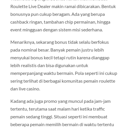
Roulette Live Dealer makin ramai dibicarakan. Bentuk
bonusnya pun cukup beragam. Ada yang berupa
cashback ringan, tambahan chip permainan, hingga
event mingguan dengan sistem misi sederhana.
Menariknya, sekarang bonus tidak selalu berfokus
pada nominal besar. Banyak pemain justru lebih
menyukai bonus kecil tetapi rutin karena dianggap
lebih realistis dan bisa digunakan untuk
memperpanjang waktu bermain. Pola seperti ini cukup
sering terlihat di berbagai komunitas pemain roulette
dan live casino.
Kadang ada juga promo yang muncul pada jam-jam
tertentu, terutama saat malam hari ketika traffic
pemain sedang tinggi. Situasi seperti ini membuat
beberapa pemain memilih bermain di waktu tertentu