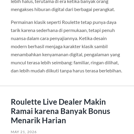
lebih halus, terutama di era ketika banyak orang
mengakses hiburan digital dari berbagai perangkat.
Permainan klasik seperti Roulette tetap punya daya
tarik karena sederhana di permukaan, tetapi penuh
nuansa dalam cara penyajiannya. Ketika desain
modern berhasil menjaga karakter klasik sambil
menambahkan kenyamanan digital, pengalaman yang
muncul terasa lebih seimbang: familiar, ringan dilihat,
dan lebih mudah diikuti tanpa harus terasa berlebihan.
Roulette Live Dealer Makin
Ramai karena Banyak Bonus
Menarik Harian
MAY 21, 2026