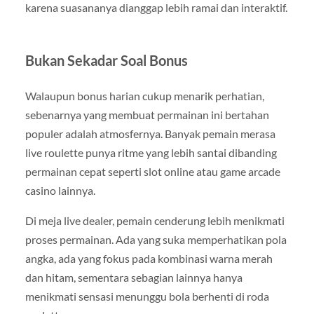
karena suasananya dianggap lebih ramai dan interaktif.
Bukan Sekadar Soal Bonus
Walaupun bonus harian cukup menarik perhatian,
sebenarnya yang membuat permainan ini bertahan
populer adalah atmosfernya. Banyak pemain merasa
live roulette punya ritme yang lebih santai dibanding
permainan cepat seperti slot online atau game arcade
casino lainnya.
Di meja live dealer, pemain cenderung lebih menikmati
proses permainan. Ada yang suka memperhatikan pola
angka, ada yang fokus pada kombinasi warna merah
dan hitam, sementara sebagian lainnya hanya
menikmati sensasi menunggu bola berhenti di roda