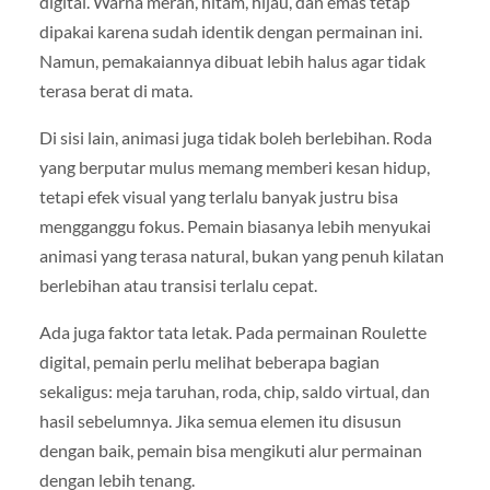
digital. Warna merah, hitam, hijau, dan emas tetap
dipakai karena sudah identik dengan permainan ini.
Namun, pemakaiannya dibuat lebih halus agar tidak
terasa berat di mata.
Di sisi lain, animasi juga tidak boleh berlebihan. Roda
yang berputar mulus memang memberi kesan hidup,
tetapi efek visual yang terlalu banyak justru bisa
mengganggu fokus. Pemain biasanya lebih menyukai
animasi yang terasa natural, bukan yang penuh kilatan
berlebihan atau transisi terlalu cepat.
Ada juga faktor tata letak. Pada permainan Roulette
digital, pemain perlu melihat beberapa bagian
sekaligus: meja taruhan, roda, chip, saldo virtual, dan
hasil sebelumnya. Jika semua elemen itu disusun
dengan baik, pemain bisa mengikuti alur permainan
dengan lebih tenang.