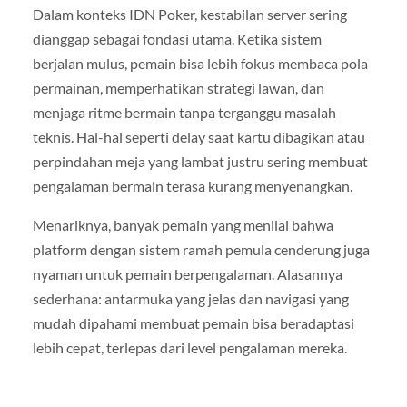
Dalam konteks IDN Poker, kestabilan server sering
dianggap sebagai fondasi utama. Ketika sistem
berjalan mulus, pemain bisa lebih fokus membaca pola
permainan, memperhatikan strategi lawan, dan
menjaga ritme bermain tanpa terganggu masalah
teknis. Hal-hal seperti delay saat kartu dibagikan atau
perpindahan meja yang lambat justru sering membuat
pengalaman bermain terasa kurang menyenangkan.
Menariknya, banyak pemain yang menilai bahwa
platform dengan sistem ramah pemula cenderung juga
nyaman untuk pemain berpengalaman. Alasannya
sederhana: antarmuka yang jelas dan navigasi yang
mudah dipahami membuat pemain bisa beradaptasi
lebih cepat, terlepas dari level pengalaman mereka.