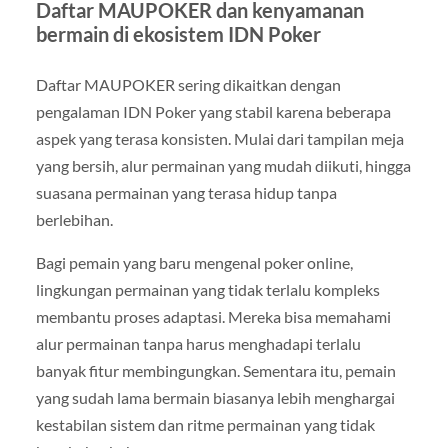
Daftar MAUPOKER dan kenyamanan
bermain di ekosistem IDN Poker
Daftar MAUPOKER sering dikaitkan dengan
pengalaman IDN Poker yang stabil karena beberapa
aspek yang terasa konsisten. Mulai dari tampilan meja
yang bersih, alur permainan yang mudah diikuti, hingga
suasana permainan yang terasa hidup tanpa
berlebihan.
Bagi pemain yang baru mengenal poker online,
lingkungan permainan yang tidak terlalu kompleks
membantu proses adaptasi. Mereka bisa memahami
alur permainan tanpa harus menghadapi terlalu
banyak fitur membingungkan. Sementara itu, pemain
yang sudah lama bermain biasanya lebih menghargai
kestabilan sistem dan ritme permainan yang tidak