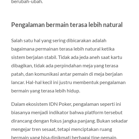
berubah-ubah.
Pengalaman bermain terasa lebih natural
Salah satu hal yang sering dibicarakan adalah
bagaimana permainan terasa lebih natural ketika
sistem berjalan stabil. Tidak ada jeda aneh saat kartu
dibagikan, tidak ada perpindahan meja yang terasa
patah, dan komunikasi antar pemain di meja berjalan
lancar. Hal-hal kecil ini justru membentuk pengalaman
bermain yang terasa lebih hidup.
Dalam ekosistem IDN Poker, pengalaman seperti ini
biasanya menjadi indikator bahwa platform tersebut
dirancang dengan fokus jangka panjang. Bukan sekadar
mengejar tren sesaat, tetapi menciptakan ruang
bermain yang bisa dinikmati berbagai tipe pemain.