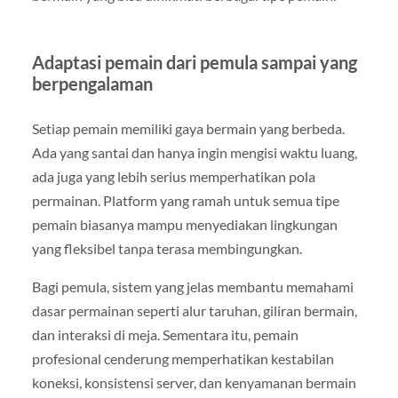
Adaptasi pemain dari pemula sampai yang
berpengalaman
Setiap pemain memiliki gaya bermain yang berbeda.
Ada yang santai dan hanya ingin mengisi waktu luang,
ada juga yang lebih serius memperhatikan pola
permainan. Platform yang ramah untuk semua tipe
pemain biasanya mampu menyediakan lingkungan
yang fleksibel tanpa terasa membingungkan.
Bagi pemula, sistem yang jelas membantu memahami
dasar permainan seperti alur taruhan, giliran bermain,
dan interaksi di meja. Sementara itu, pemain
profesional cenderung memperhatikan kestabilan
koneksi, konsistensi server, dan kenyamanan bermain