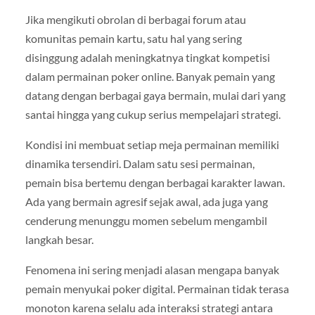
Jika mengikuti obrolan di berbagai forum atau
komunitas pemain kartu, satu hal yang sering
disinggung adalah meningkatnya tingkat kompetisi
dalam permainan poker online. Banyak pemain yang
datang dengan berbagai gaya bermain, mulai dari yang
santai hingga yang cukup serius mempelajari strategi.
Kondisi ini membuat setiap meja permainan memiliki
dinamika tersendiri. Dalam satu sesi permainan,
pemain bisa bertemu dengan berbagai karakter lawan.
Ada yang bermain agresif sejak awal, ada juga yang
cenderung menunggu momen sebelum mengambil
langkah besar.
Fenomena ini sering menjadi alasan mengapa banyak
pemain menyukai poker digital. Permainan tidak terasa
monoton karena selalu ada interaksi strategi antara