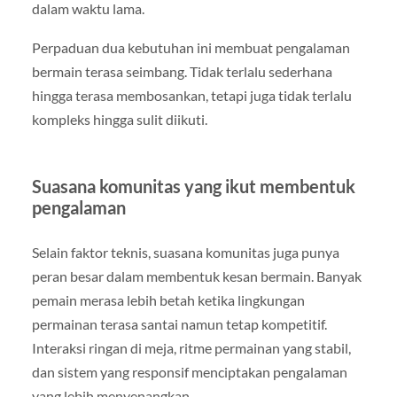
dalam waktu lama.
Perpaduan dua kebutuhan ini membuat pengalaman
bermain terasa seimbang. Tidak terlalu sederhana
hingga terasa membosankan, tetapi juga tidak terlalu
kompleks hingga sulit diikuti.
Suasana komunitas yang ikut membentuk
pengalaman
Selain faktor teknis, suasana komunitas juga punya
peran besar dalam membentuk kesan bermain. Banyak
pemain merasa lebih betah ketika lingkungan
permainan terasa santai namun tetap kompetitif.
Interaksi ringan di meja, ritme permainan yang stabil,
dan sistem yang responsif menciptakan pengalaman
yang lebih menyenangkan.