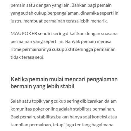
pemain satu dengan yang lain. Bahkan bagi pemain
yang sudah cukup berpengalaman, dinamika seperti ini
justru membuat permainan terasa lebih menarik.
MAUPOKER sendiri sering dikaitkan dengan suasana
permainan yang seperti ini. Banyak pemain merasa
ritme permainannya cukup aktif sehingga permainan
tidak terasa sepi.
Ketika pemain mulai mencari pengalaman
bermain yang lebih stabil
Salah satu topik yang cukup sering dibicarakan dalam
komunitas poker online adalah stabilitas permainan.
Bagi pemain, stabilitas bukan hanya soal koneksi atau
tampilan permainan, tetapi juga tentang bagaimana