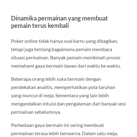
Dinamika permainan yang membuat
pemain terus kembali
Poker online tidak hanya soal kartu yang dibagikan,
tetapi juga tentang bagaimana pemain membaca
situasi permainan. Banyak pemain menikmati proses
memahami gaya bermain lawan dari waktu ke waktu.
Beberapa orang lebih suka bermain dengan
pendekatan analitis, memperhatikan pola taruhan
yang muncul di meja. Sementara yang lain lebih
mengandalkan intuisi dan pengalaman dari banyak sesi
permainan sebelumnya.
Perbedaan gaya bermain ini sering membuat
permainan terasa lebih berwarna. Dalam satu meja,