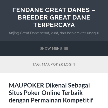
FENDANE GREAT DANES –
BREEDER GREAT DANE
TERPERCAYA
Anjing Great Dane sehat, kuat, dan berkarakter unggul.
SHOW MENU
TAG:
MAUPOKER LOGIN
MAUPOKER Dikenal Sebagai
Situs Poker Online Terbaik
dengan Permainan Kompetitif