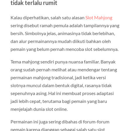
tidak terlalu rumit
Kalau diperhatikan, salah satu alasan
Slot Mahjong
sering disebut ramah pemula adalah tampilannya yang
bersih. Simbolnya jelas, animasinya tidak berlebihan,
dan alur permainannya mudah diikuti bahkan oleh
pemain yang belum pernah mencoba slot sebelumnya.
Tema mahjong sendiri punya nuansa familiar. Banyak
orang sudah pernah melihat atau mendengar tentang
permainan mahjong tradisional, jadi ketika versi
slotnya muncul dalam bentuk digital, rasanya tidak
sepenuhnya asing. Hal ini membuat proses adaptasi
jadi lebih cepat, terutama bagi pemain yang baru
menjelajah dunia slot online.
Permainan ini juga sering dibahas di forum-forum
pemain karena dianggap sebagai salah satu slot