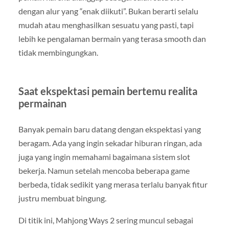
dengan alur yang “enak diikuti”. Bukan berarti selalu
mudah atau menghasilkan sesuatu yang pasti, tapi
lebih ke pengalaman bermain yang terasa smooth dan
tidak membingungkan.
Saat ekspektasi pemain bertemu realita
permainan
Banyak pemain baru datang dengan ekspektasi yang
beragam. Ada yang ingin sekadar hiburan ringan, ada
juga yang ingin memahami bagaimana sistem slot
bekerja. Namun setelah mencoba beberapa game
berbeda, tidak sedikit yang merasa terlalu banyak fitur
justru membuat bingung.
Di titik ini, Mahjong Ways 2 sering muncul sebagai