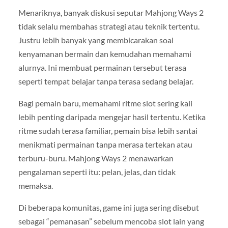
Menariknya, banyak diskusi seputar Mahjong Ways 2
tidak selalu membahas strategi atau teknik tertentu.
Justru lebih banyak yang membicarakan soal
kenyamanan bermain dan kemudahan memahami
alurnya. Ini membuat permainan tersebut terasa
seperti tempat belajar tanpa terasa sedang belajar.
Bagi pemain baru, memahami ritme slot sering kali
lebih penting daripada mengejar hasil tertentu. Ketika
ritme sudah terasa familiar, pemain bisa lebih santai
menikmati permainan tanpa merasa tertekan atau
terburu-buru. Mahjong Ways 2 menawarkan
pengalaman seperti itu: pelan, jelas, dan tidak
memaksa.
Di beberapa komunitas, game ini juga sering disebut
sebagai “pemanasan” sebelum mencoba slot lain yang