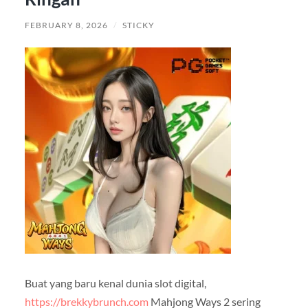
FEBRUARY 8, 2026
/
STICKY
Buat yang baru kenal dunia slot digital,
https://brekkybrunch.com
Mahjong Ways 2 sering