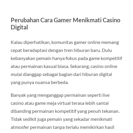
Perubahan Cara Gamer Menikmati Casino
Digital
Kalau diperhatikan, komunitas gamer online memang
cepat beradaptasi dengan tren hiburan baru. Dulu
kebanyakan pemain hanya fokus pada game kompetitif
atau permainan kasual biasa. Sekarang, casino online
mulai dianggap sebagai bagian dari hiburan digital
yang punya nuansa berbeda.
Banyak yang menganggap permainan seperti live
casino atau game meja virtual terasa lebih santai
dibanding permainan kompetitif yang penuh tekanan.
Tidak sedikit juga pemain yang sekadar menikmati
atmosfer permainan tanpa terlalu memikirkan hasil