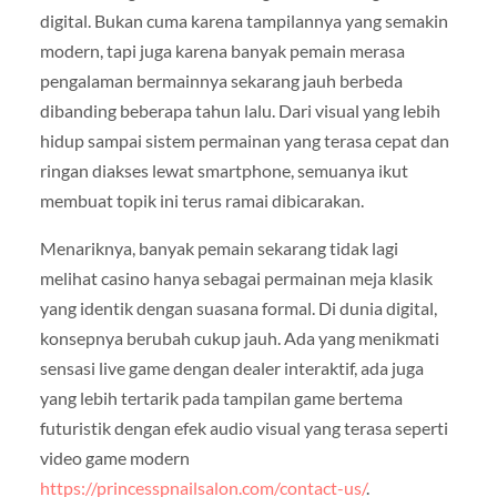
digital. Bukan cuma karena tampilannya yang semakin
modern, tapi juga karena banyak pemain merasa
pengalaman bermainnya sekarang jauh berbeda
dibanding beberapa tahun lalu. Dari visual yang lebih
hidup sampai sistem permainan yang terasa cepat dan
ringan diakses lewat smartphone, semuanya ikut
membuat topik ini terus ramai dibicarakan.
Menariknya, banyak pemain sekarang tidak lagi
melihat casino hanya sebagai permainan meja klasik
yang identik dengan suasana formal. Di dunia digital,
konsepnya berubah cukup jauh. Ada yang menikmati
sensasi live game dengan dealer interaktif, ada juga
yang lebih tertarik pada tampilan game bertema
futuristik dengan efek audio visual yang terasa seperti
video game modern
https://princesspnailsalon.com/contact-us/
.