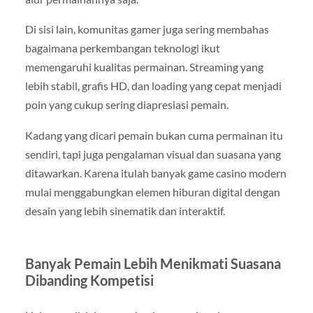
Di sisi lain, komunitas gamer juga sering membahas
bagaimana perkembangan teknologi ikut
memengaruhi kualitas permainan. Streaming yang
lebih stabil, grafis HD, dan loading yang cepat menjadi
poin yang cukup sering diapresiasi pemain.
Kadang yang dicari pemain bukan cuma permainan itu
sendiri, tapi juga pengalaman visual dan suasana yang
ditawarkan. Karena itulah banyak game casino modern
mulai menggabungkan elemen hiburan digital dengan
desain yang lebih sinematik dan interaktif.
Banyak Pemain Lebih Menikmati Suasana
Dibanding Kompetisi