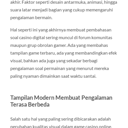
akhir. Faktor seperti desain antarmuka, animasi, hingga
suara latar menjadi bagian yang cukup memengaruhi
pengalaman bermain.
Hal seperti ini yang akhirnya membuat pembahasan
soal casino digital sering muncul di forum komunitas
maupun grup obrolan gamer. Ada yang membahas
tampilan game terbaru, ada yang membandingkan efek
visual, bahkan ada juga yang sekadar berbagi
pengalaman soal permainan yang menurut mereka
paling nyaman dimainkan saat waktu santai.
Tampilan Modern Membuat Pengalaman
Terasa Berbeda
Salah satu hal yang paling sering dibicarakan adalah
perubahan kualitas visual dalam game casino online.