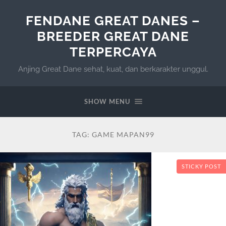
FENDANE GREAT DANES –
BREEDER GREAT DANE
TERPERCAYA
Anjing Great Dane sehat, kuat, dan berkarakter unggul.
SHOW MENU
TAG:
GAME MAPAN99
STICKY POST