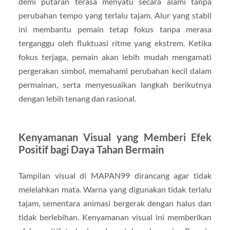
demi putaran terasa menyatu secara alami tanpa
perubahan tempo yang terlalu tajam. Alur yang stabil
ini membantu pemain tetap fokus tanpa merasa
terganggu oleh fluktuasi ritme yang ekstrem. Ketika
fokus terjaga, pemain akan lebih mudah mengamati
pergerakan simbol, memahami perubahan kecil dalam
permainan, serta menyesuaikan langkah berikutnya
dengan lebih tenang dan rasional.
Kenyamanan Visual yang Memberi Efek
Positif bagi Daya Tahan Bermain
Tampilan visual di MAPAN99 dirancang agar tidak
melelahkan mata. Warna yang digunakan tidak terlalu
tajam, sementara animasi bergerak dengan halus dan
tidak berlebihan. Kenyamanan visual ini memberikan