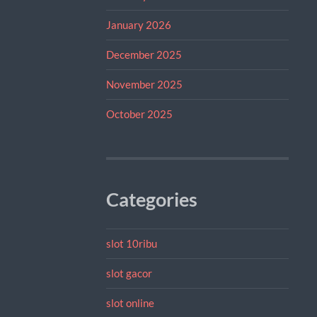
January 2026
December 2025
November 2025
October 2025
Categories
slot 10ribu
slot gacor
slot online