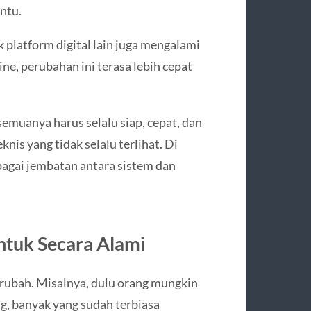
ntu.
 platform digital lain juga mengalami
ine, perubahan ini terasa lebih cepat
muanya harus selalu siap, cepat, dan
nis yang tidak selalu terlihat. Di
bagai jembatan antara sistem dan
ntuk Secara Alami
erubah. Misalnya, dulu orang mungkin
g, banyak yang sudah terbiasa