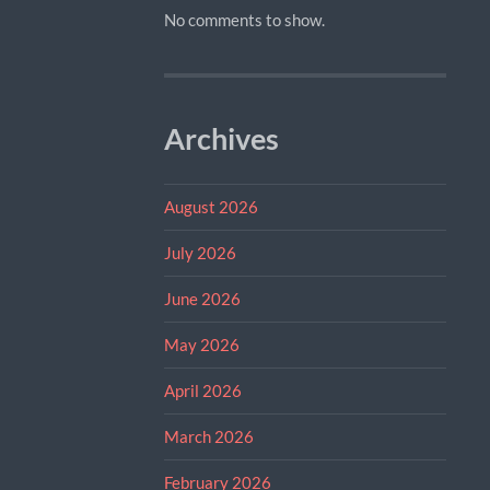
No comments to show.
Archives
August 2026
July 2026
June 2026
May 2026
April 2026
March 2026
February 2026