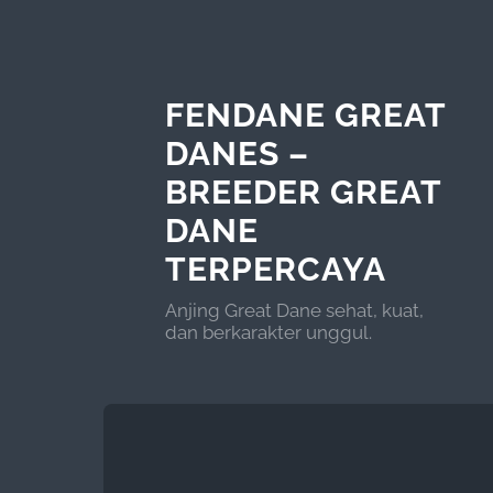
FENDANE GREAT
DANES –
BREEDER GREAT
DANE
TERPERCAYA
Anjing Great Dane sehat, kuat,
dan berkarakter unggul.