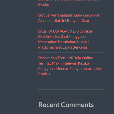
Modern
Slot Server Thailand Super Gacor dan
Alasan Istilah Ini Banyak Dicari
Situs RAJANAGA99 Dibicarakan
Makin Serius Saat Pengguna
Merasakan Perubahan Nuansa
Platform yang Lebih Berkelas
Sbobet dan Tren Judi Bola Online
Terlihat Makin Relevan Ketika
Pengguna Mencari Pengalaman Lebih
Praktis
Recent Comments