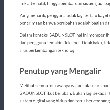
link alternatif, hingga pembaruan sistem jadi ba
Yang menarik, pengguna tidak lagi terlalu kaget
penerimaan bahwa perubahan adalah bagian dari
Dalam konteks GADUNSLOT, hal ini memperliha
dan pengguna semakin fleksibel. Tidak kaku, tid
arus perkembangan teknologi.
Penutup yang Mengalir
Melihat semua ini, rasanya wajar kalau cara pan
GADUNSLOT ikut berubah. Bukan lagi sekadar te
sistem digital yang hidup dan terus berkembang