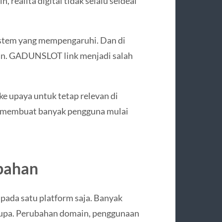
n, realita digital tidak selalu seideal
sistem yang mempengaruhi. Dan di
aan. GADUNSLOT link menjadi salah
ke upaya untuk tetap relevan di
ang membuat banyak pengguna mulai
bahan
i pada satu platform saja. Banyak
erupa. Perubahan domain, penggunaan