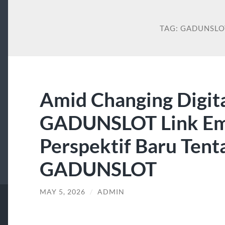
TAG:
GADUNSLO
Amid Changing Digita
GADUNSLOT Link Em
Perspektif Baru Tent
GADUNSLOT
MAY 5, 2026
/
ADMIN