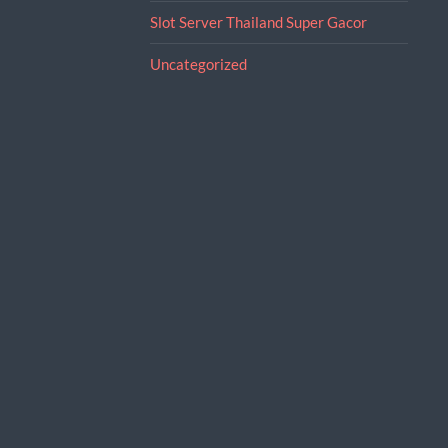
Slot Server Thailand Super Gacor
Uncategorized