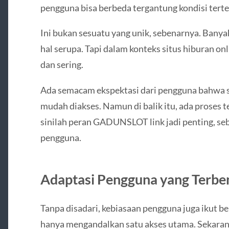
pengguna bisa berbeda tergantung kondisi terte
Ini bukan sesuatu yang unik, sebenarnya. Banyak
hal serupa. Tapi dalam konteks situs hiburan onl
dan sering.
Ada semacam ekspektasi dari pengguna bahwa se
mudah diakses. Namun di balik itu, ada proses tek
sinilah peran GADUNSLOT link jadi penting, se
pengguna.
Adaptasi Pengguna yang Terbe
Tanpa disadari, kebiasaan pengguna juga ikut b
hanya mengandalkan satu akses utama. Sekaran