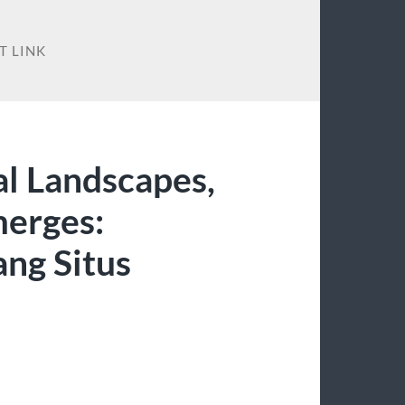
T LINK
l Landscapes,
erges:
ang Situs