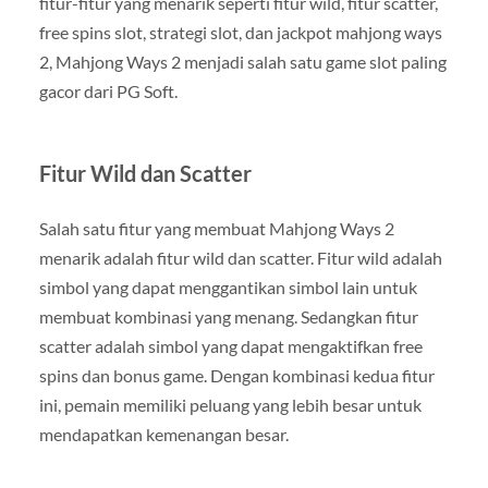
fitur-fitur yang menarik seperti fitur wild, fitur scatter,
free spins slot, strategi slot, dan jackpot mahjong ways
2, Mahjong Ways 2 menjadi salah satu game slot paling
gacor dari PG Soft.
Fitur Wild dan Scatter
Salah satu fitur yang membuat Mahjong Ways 2
menarik adalah fitur wild dan scatter. Fitur wild adalah
simbol yang dapat menggantikan simbol lain untuk
membuat kombinasi yang menang. Sedangkan fitur
scatter adalah simbol yang dapat mengaktifkan free
spins dan bonus game. Dengan kombinasi kedua fitur
ini, pemain memiliki peluang yang lebih besar untuk
mendapatkan kemenangan besar.