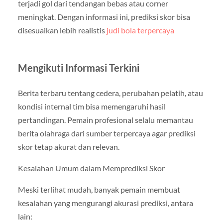
terjadi gol dari tendangan bebas atau corner
meningkat. Dengan informasi ini, prediksi skor bisa
disesuaikan lebih realistis
judi bola terpercaya
Mengikuti Informasi Terkini
Berita terbaru tentang cedera, perubahan pelatih, atau
kondisi internal tim bisa memengaruhi hasil
pertandingan. Pemain profesional selalu memantau
berita olahraga dari sumber terpercaya agar prediksi
skor tetap akurat dan relevan.
Kesalahan Umum dalam Memprediksi Skor
Meski terlihat mudah, banyak pemain membuat
kesalahan yang mengurangi akurasi prediksi, antara
lain: