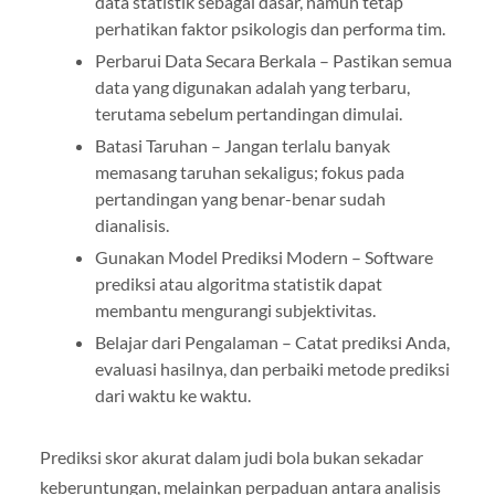
data statistik sebagai dasar, namun tetap
perhatikan faktor psikologis dan performa tim.
Perbarui Data Secara Berkala – Pastikan semua
data yang digunakan adalah yang terbaru,
terutama sebelum pertandingan dimulai.
Batasi Taruhan – Jangan terlalu banyak
memasang taruhan sekaligus; fokus pada
pertandingan yang benar-benar sudah
dianalisis.
Gunakan Model Prediksi Modern – Software
prediksi atau algoritma statistik dapat
membantu mengurangi subjektivitas.
Belajar dari Pengalaman – Catat prediksi Anda,
evaluasi hasilnya, dan perbaiki metode prediksi
dari waktu ke waktu.
Prediksi skor akurat dalam judi bola bukan sekadar
keberuntungan, melainkan perpaduan antara analisis